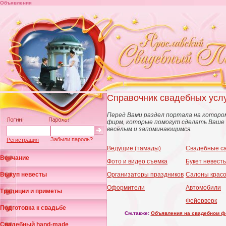
Объявления
Справочник свадебных усл
Перед Вами раздел портала на которо
фирм, которые помогут сделать Ваше 
весёлым и запоминающимся.
Забыли пароль?
Регистрация
Ведущие (тамады)
Свадебные с
Венчание
Фото и видео съемка
Букет невест
Выкуп невесты
Организаторы праздников
Салоны крас
Оформители
Автомобили
Традиции и приметы
Фейерверк
Подготовка к свадьбе
См.также:
Объявления на свадебном ф
Свадебный hand-made