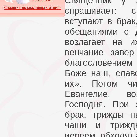
Священник у 
спрашивает: 
вступают в брак
обещаниями с 
возлагает на 
венчание завер
благословение
Боже наш, слав
их». Потом чи
Евангелие, во
Господня. При 
брак, трижды 
чаши и трижды
иереем, обходят 