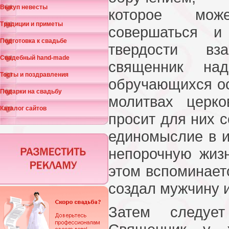
Выкуп невесты
которое може
Традиции и приметы
совершаться и
Подготовка к свадьбе
твердости вз
Свадебный hand-made
священник на
Тосты и поздравления
обручающихся о
Подарки на свадьбу
молитвах церко
Каталог сайтов
просит для них 
единомыслие в и
непорочную жиз
этом вспоминаетс
создал мужчину 
Затем следует