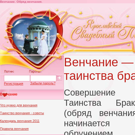
Венчание. Обряд венчания.
Венчание —
таинства бр
Забыли пароль?
Регистрация
Совершение
Венчание
Таинства Брак
Что нужно для венчания
(обряд венчани
Таинство венчания - советы
начинается
Календарь венчания 2011
Правила венчания
обручением,