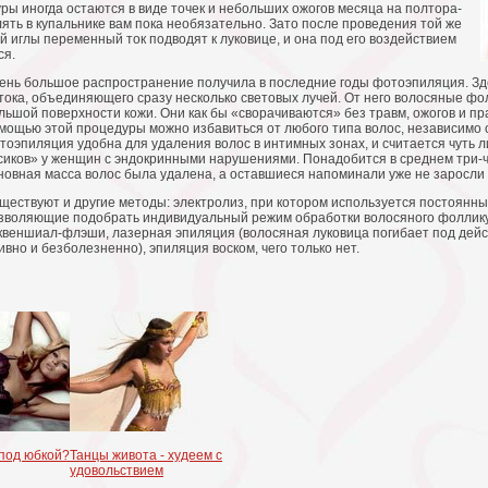
уры иногда остаются в виде точек и небольших ожогов месяца на полтора-
голять в купальнике вам пока необязательно. Зато после проведения той же
й иглы переменный ток подводят к луковице, и она под его воздействием
ся.
ень большое распространение получила в последние годы фотоэпиляция. Зде
тока, объединяющего сразу несколько световых лучей. От него волосяные фо
льшой поверхности кожи. Они как бы «сворачиваются» без травм, ожогов и пр
мощью этой процедуры можно избавиться от любого типа волос, независимо о
тоэпиляция удобна для удаления волос в интимных зонах, и считается чуть 
сиков» у женщин с эндокринными нарушениями. Понадобится в среднем три-ч
новная масса волос была удалена, а оставшиеся напоминали уже не заросли д
ществуют и другие методы: электролиз, при котором используется постоянны
зволяющие подобрать индивидуальный режим обработки волосяного фоллику
квеншиал-флэши, лазерная эпиляция (волосяная луковица погибает под дейс
вно и безболезненно), эпиляция воском, чего только нет.
 под юбкой?
Танцы живота - худеем с
удовольствием