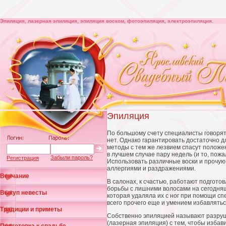
Эпиляция, лазерная эпиляция, эпиляция воском, фотоэпиляция, электроэпиляция.
Эпиляция
По большому счету специалисты говорят, 
нет. Однако гарантировать достаточно д
методы с тем же лезвием спасут положен
в лучшем случае пару недель (и то, пож
Забыли пароль?
Регистрация
Использовать различные воски и прочую
аллергиями и раздражениями.
Венчание
В салонах, к счастью, работают подготов
борьбы с лишними волосами на сегодня
Выкуп невесты
которая удаляла их с ног при помощи с
всего прочего еще и умением избавлять
Традиции и приметы
Собственно эпиляцией называют разруш
(лазерная эпиляция) с тем, чтобы изба