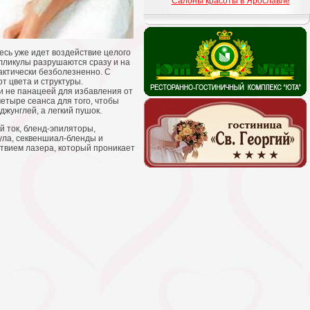
Салоны красоты в Ярославле
сь уже идет воздействие целого
лликулы разрушаются сразу и на
актически безболезненно. С
т цвета и структуры.
ли не панацеей для избавления от
етыре сеанса для того, чтобы
жунглей, а легкий пушок.
й ток, бленд-эпиляторы,
ла, секвеншиал-бленды и
твием лазера, который проникает