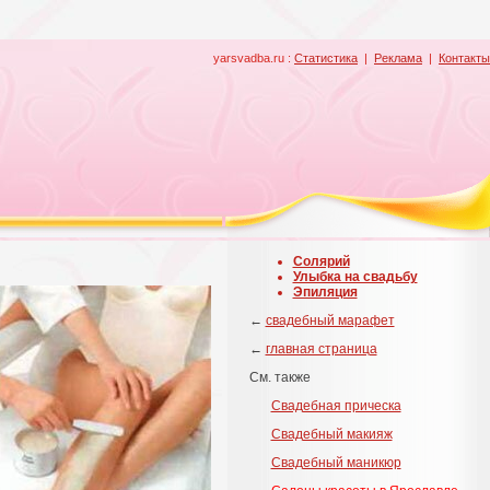
yarsvadba.ru :
Статистика
|
Реклама
|
Контакты
Солярий
Улыбка на свадьбу
Эпиляция
←
свадебный марафет
←
главная страница
См. также
Свадебная прическа
Свадебный макияж
Свадебный маникюр