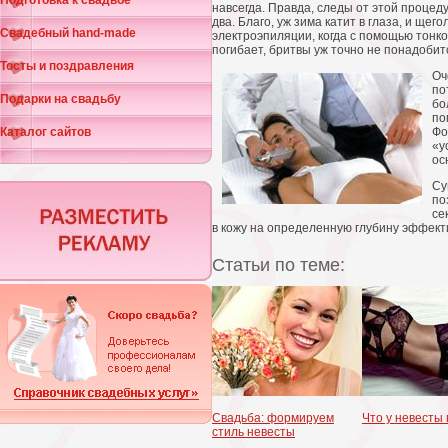
Подготовка к свадьбе
навсегда. Правда, следы от этой процед
два. Благо, уж зима катит в глаза, и ще
Свадебный hand-made
электроэпиляции, когда с помощью тонко
погибает, бритвы уж точно не понадобит
Тосты и поздравления
Оч
по
Подарки на свадьбу
бо
по
Каталог сайтов
Фо
«у
ос
Су
по
се
в кожу на определенную глубину эффекти
Статьи по теме:
Свадьба: формируем
Что у невесты
стиль невесты