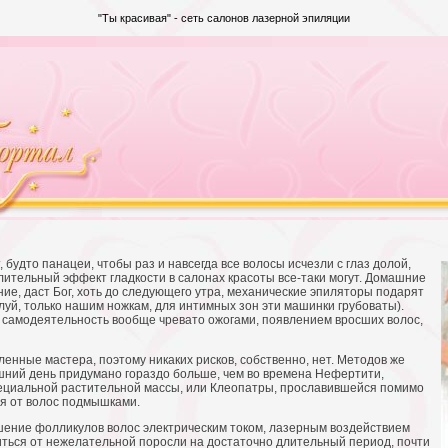
"Ты красивая" - сеть салонов
лазерной эпиляции
будто панацеи, чтобы раз и навсегда все волосы исчезли с глаз долой,
лительный эффект гладкости в салонах красоты все-таки могут. Домашние
ие, даст Бог, хоть до следующего утра, механические эпиляторы подарят
алуй, только нашим ножкам, для интимных зон эти машинки грубоваты).
 самодеятельность вообще чревато ожогами, появлением вросших волос,
ленные мастера, поэтому никаких рисков, собственно, нет. Методов же
шний день придумано гораздо больше, чем во времена Нефертити,
пециальной растительной массы, или Клеопатры, прославившейся помимо
ся от волос подмышками.
ение фолликулов волос электрическим током, лазерным воздействием
виться от нежелательной поросли на достаточно длительный период, почти