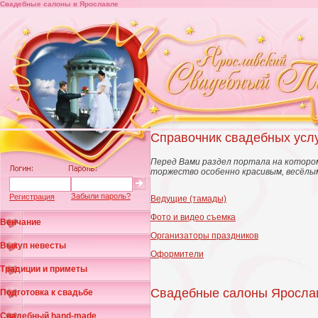
Свадебные салоны в Ярославле
Справочник свадебных усл
Перед Вами раздел портала на которо
торжество особенно красивым, весёлы
Забыли пароль?
Регистрация
Ведущие (тамады)
Фото и видео съемка
Венчание
Организаторы праздников
Выкуп невесты
Оформители
Традиции и приметы
Свадебные салоны Яросла
Подготовка к свадьбе
Свадебный hand-made