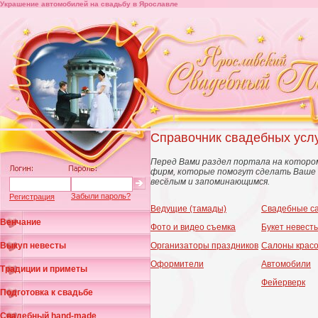
Украшение автомобилей на свадьбу в Ярославле
Справочник свадебных усл
Перед Вами раздел портала на которо
фирм, которые помогут сделать Ваше 
весёлым и запоминающимся.
Забыли пароль?
Регистрация
Ведущие (тамады)
Свадебные с
Венчание
Фото и видео съемка
Букет невест
Выкуп невесты
Организаторы праздников
Салоны крас
Оформители
Автомобили
Традиции и приметы
Фейерверк
Подготовка к свадьбе
Свадебный hand-made