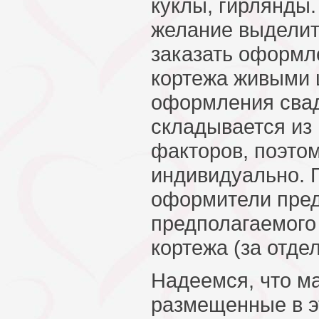
куклы, гирлянды.
желание выделит
заказать оформл
кортежа живыми 
оформления сва
складывается из
факторов, поэто
индивидуально. 
оформители пред
предполагаемог
кортежа (за отде
Надеемся, что м
размещенные в э