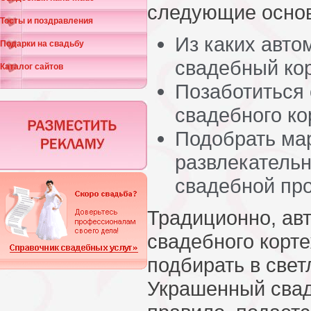
следующие осно
Тосты и поздравления
Из каких авто
Подарки на свадьбу
свадебный ко
Каталог сайтов
Позаботиться
свадебного ко
Подобрать ма
развлекатель
свадебной про
Традиционно, ав
свадебного корт
подбирать в свет
Украшенный свад