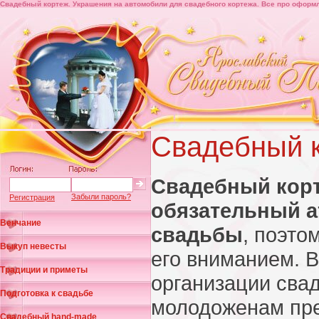
Свадебный кортеж. Украшения на автомобили для свадебного кортежа. Все про оформ
Свадебный 
Свадебный корт
Забыли пароль?
Регистрация
обязательный а
Венчание
свадьбы
, поэто
Выкуп невесты
его вниманием. 
Традиции и приметы
организации сва
Подготовка к свадьбе
молодоженам пре
Свадебный hand-made