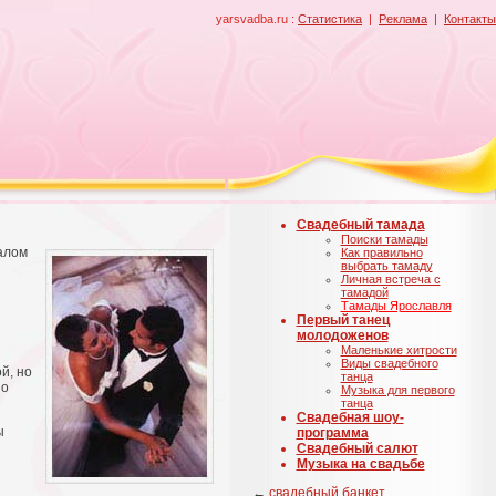
yarsvadba.ru :
Статистика
|
Реклама
|
Контакты
Свадебный тамада
Поиски тамады
чалом
Как правильно
выбрать тамаду
Личная встреча с
тамадой
Тамады Ярославля
Первый танец
молодоженов
Маленькие хитрости
Виды свадебного
й, но
танца
но
Музыка для первого
танца
Свадебная шоу-
ы
программа
Свадебный салют
Музыка на свадьбе
←
свадебный банкет