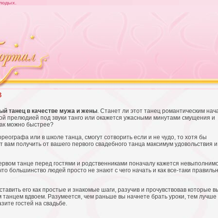
лодых.
в
ый танец в качестве мужа и жены
. Станет ли этот танец романтическим на
ой прелюдией под звуки танго или окажется ужасными минутами смущения и
как можно быстрее?
ореографа или в школе танца, смогут сотворить если и не чудо, то хотя бы
 вам получить от вашего первого свадебного танца максимум удовольствия и
первом танце перед гостями и родственниками поначалу кажется невыполнимо
что большинство людей просто не знают с чего начать и как все-таки правиль
ставить его как простые и знакомые шаги, разучив и прочувствовав которые в
 танцем вдвоем. Разумеется, чем раньше вы начнете брать уроки, тем лучше
зите гостей на свадьбе.