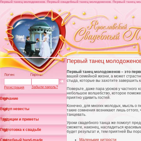
Первый танец молодоженов. Первый свадебный танец молодоженов. Первый танец мо
Первый танец молодожено
Первый танец молодоженов – это перв
вашей семейной жизни, а может страстн
стыда, которые вы захотите завершить 
Забыли пароль?
Регистрация
Поверьте, даже пара уроков у частного х
небольшое волшебство, которое поможет
приятно удивить гостей.
Венчание
Конечно, для многих молодых, мысль о 
Выкуп невесты
такие сомнения возникают лишь оттого, 
танцевать.
Традиции и приметы
Уроки свадебного танца же помогут пред
сможете, наконец, насладиться красивым
Подготовка к свадьбе
будет результат и, тем приятней Вы пора
Маленькие хитрости
Свадебный hand-made