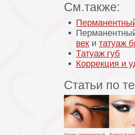
См.также:
Перманентный
Перманентный
век
и
татуаж б
Татуаж губ
Коррекция и 
Статьи по т
Татуаж - перманентный
Дымчатый мак