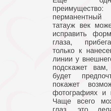
преимущество:
перманентный
татауж век мож
исправить фор
глаза, прибег
только к нанес
линии у внешнег
подскажет вам
будет предпоч
покажет возмо
фотографиях и 
Чаще всего мо
глаз, это де