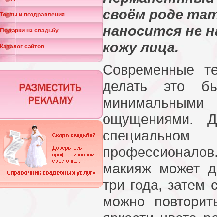
своём роде тат
Тосты и поздравления
наносится не на
Подарки на свадьбу
кожу лица.
Каталог сайтов
Современные те
делать это б
минимальн
ощущениями. 
специальном
профессионал
макияж может д
три года, затем 
можно повторит