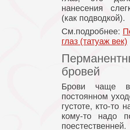
нанесения слег
(как подводкой).
См.подробнее:
П
глаз (татуаж век)
Перманен
бровей
Брови чаще в
постоянном уходе
густоте, кто-то 
кому-то надо п
поестественней.