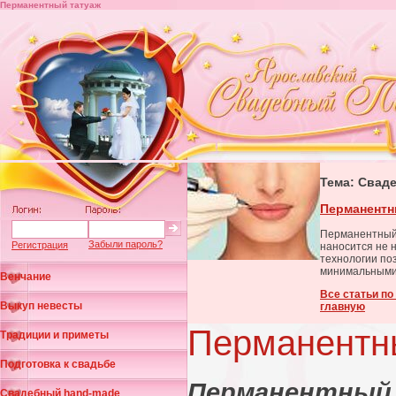
Перманентный татуаж
Тема: Свад
Перманентн
Перманентный 
Забыли пароль?
Регистрация
наносится не н
технологии поз
минимальными
Венчание
Все статьи п
Выкуп невесты
главную
Перманентн
Традиции и приметы
Подготовка к свадьбе
Перманентный 
Свадебный hand-made