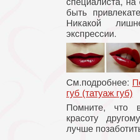
специалиста, на 
быть привлекат
Никакой лишн
экспрессии.
См.подробнее:
П
губ (татуаж губ)
Помните, что 
красоту другом
лучше позаботить