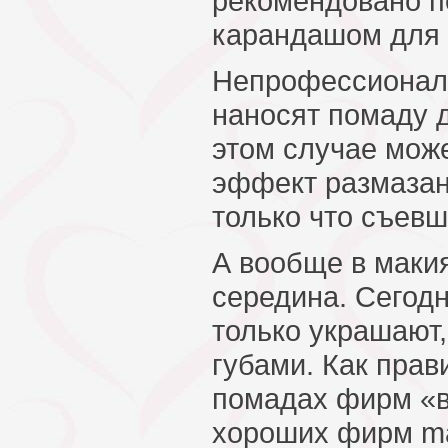
рекомендовано п
карандашом для 
Непрофессионал
наносят помаду д
этом случае мож
эффект размазан
только что съевш
А вообще в маки
середина. Сегод
только украшают,
губами. Как прав
помадах фирм «в
хороших фирм m