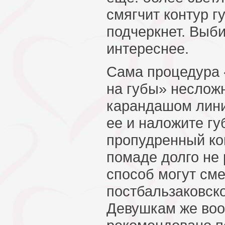
смягчит контур г
подчеркнет. Выби
интереснее.
Сама процедура 
на губы» неслож
карандашом лини
ее и наложите гу
пропудренный ко
помаде долго не 
способ могут см
постбальзаковско
Девушкам же во