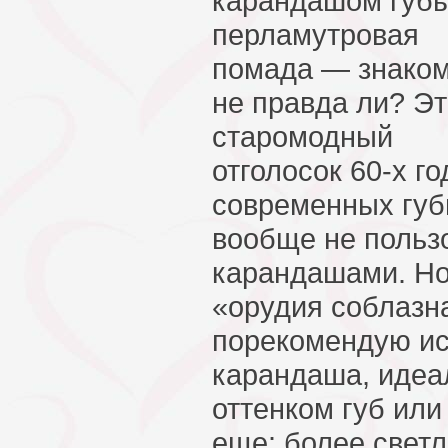
карандашом губы
перламутровая
помада — знаком
не правда ли? Э
старомодный
отголосок 60-х го
современных губ
вообще не польз
карандашами. Но
«орудия соблазн
порекомендую ис
карандаша, идеа
оттенком губ или
еще: более свет