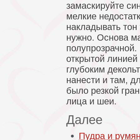
замаскируйте син
мелкие недостатк
накладывать тон
нужно. Основа м
полупрозрачной. 
открытой линией 
глубоким декольт
нанести и там, д
было резкой гра
лица и шеи.
Далее
Пудра и румя