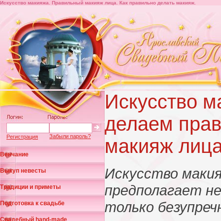
Искусство макияжа. Правильный макияж лица. Как правильно делать макияж.
Искусство 
делаем пра
Забыли пароль?
Регистрация
макияж лиц
Венчание
Искусство маки
Выкуп невесты
предполагает н
Традиции и приметы
только безупреч
Подготовка к свадьбе
Свадебный hand-made