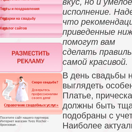
вкус, но и умело
Тосты и поздравления
исполнение. Над
Подарки на свадьбу
что рекомендаци
Каталог сайтов
приведенные ниж
помогут вам
сделать правил
самой красивой.
В день свадьбы 
выглядеть особе
Платье, прическа
должны быть тща
подобраны с уче
Посетите сайт нашего партнера:
Интернет магазин Yves Rocher -
Наиболее актуал
бронзовая .