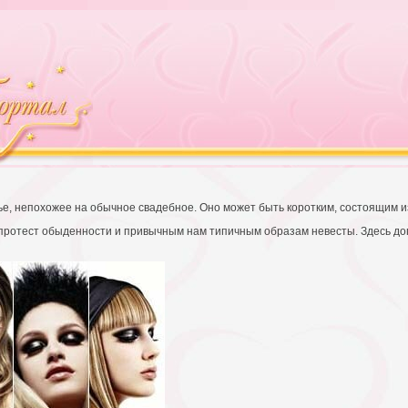
ье, непохожее на обычное свадебное. Оно может быть коротким, состоящим из 
к протест обыденности и привычным нам типичным образам невесты. Здесь д