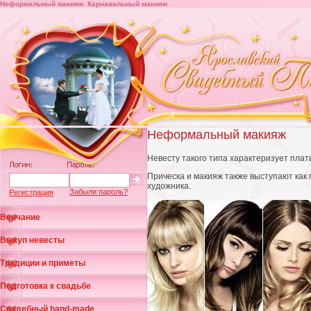
Неформальный макияж. Карнавальный макияж.
Неформальный макияж
Невесту такого типа характеризует плат
Прическа и макияж также выступают ка
художника.
Забыли пароль?
Регистрация
Венчание
Выкуп невесты
Традиции и приметы
Подготовка к свадьбе
Свадебный hand-made