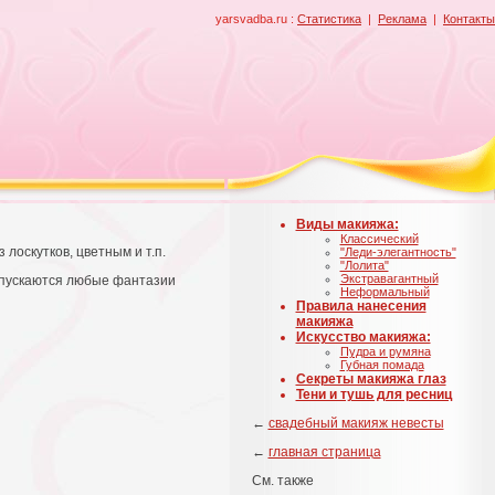
yarsvadba.ru :
Статистика
|
Реклама
|
Контакты
Виды макияжа:
Классический
лоскутков, цветным и т.п.
"Леди-элегантность"
"Лолита"
Экстравагантный
опускаются любые фантазии
Неформальный
Правила нанесения
макияжа
Искусство макияжа:
Пудра и румяна
Губная помада
Секреты макияжа глаз
Тени и тушь для ресниц
←
свадебный макияж невесты
←
главная страница
См. также