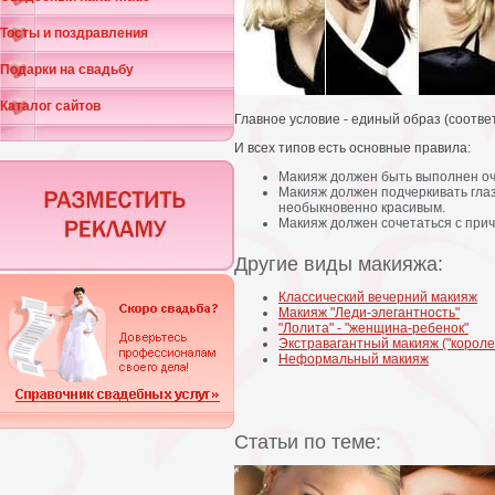
Тосты и поздравления
Подарки на свадьбу
Каталог сайтов
Главное условие - единый образ (соотве
И всех типов есть основные правила:
Макияж должен быть выполнен оче
Макияж должен подчеркивать глаз
необыкновенно красивым.
Макияж должен сочетаться с при
Другие виды макияжа:
Классический вечерний макияж
Макияж "Леди-элегантность"
"Лолита" - "женщина-ребенок"
Экстравагантный макияж ("короле
Неформальный макияж
Статьи по теме: