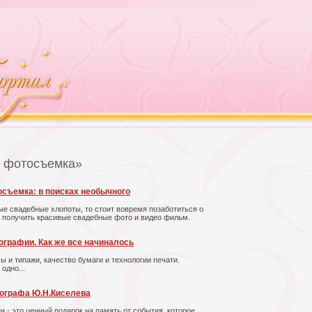
я фотосъемка»
осъемка: в поисках необычного
ные свадебные хлопоты, то стоит вовремя позаботиться о
ы получить красивые свадебные фото и видео фильм.
графии. Как же все начиналось
 и типажи, качество бумаги и технологии печати.
одно...
ографа Ю.Н.Киселева
- это ценный подарок на память от события, которое