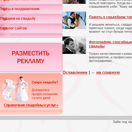
нельзя повторить. Когда вы 
спрашиваете себя: "Кому ж
Тосты и поздравления
Память о свадебном то
Подарки на свадьбу
И решаем жениться, сердце 
Каталог сайтов
приятных хлопот, когда надо
момент не стал белым пятн
Фотографии, способны
свадьбы
Только качественная съемк
мероприятия, а профессион
фотографиями...
Оглавление
|
←
на главную
Займ под за