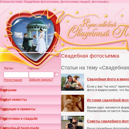
Статьи по теме: Свадебная фотосъемка, фотосъемка свадеб, фотографы
Свадебная фотосъемка
Статьи на тему «Свадебна
Свадебная фото и виде
Забыли пароль?
Регистрация
Если у вас "на носу" прият
Венчание
фото и видеосъемке, что б
Выкуп невесты
История свадебной фото
Время идет, меняются формы
Традиции и приметы
Неизменным остается лишь 
Подготовка к свадьбе
Советы свадебного фот
Свадебный hand-made
Ваши свадебные фотографии 