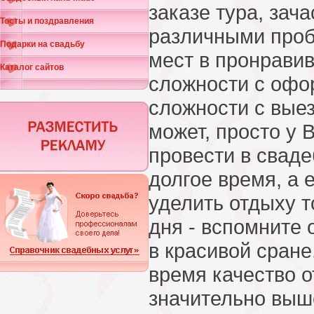
заказе тура, зач
Тосты и поздравления
различными проб
Подарки на свадьбу
мест в пронрави
Каталог сайтов
сложности с офо
сложности с выез
может, просто у 
провести в свад
долгое время, а 
уделить отдыху т
дня - вспомните 
в красивой сране
время качество о
значительно выше