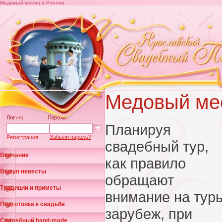
Медовый месяц в России
Медовый мес
Планируя
Забыли пароль?
Регистрация
свадебный тур,
Венчание
как правило
Выкуп невесты
обращают
Традиции и приметы
внимание на тур
Подготовка к свадьбе
зарубеж, при
Свадебный hand-made