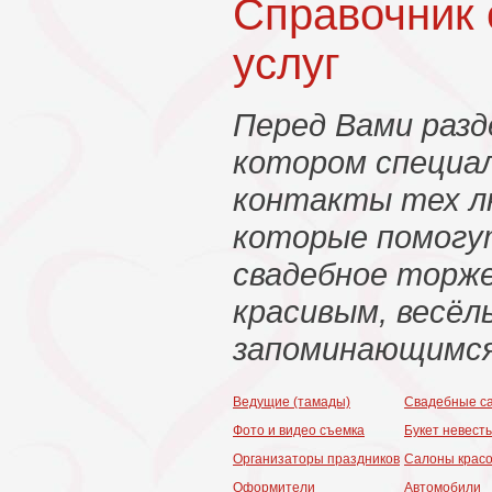
Справочник
услуг
Перед Вами разд
котором специа
контакты тех л
которые помогу
свадебное торж
красивым, весёл
запоминающимся
Ведущие (тамады)
Свадебные с
Фото и видео съемка
Букет невест
Организаторы праздников
Салоны крас
Оформители
Автомобили