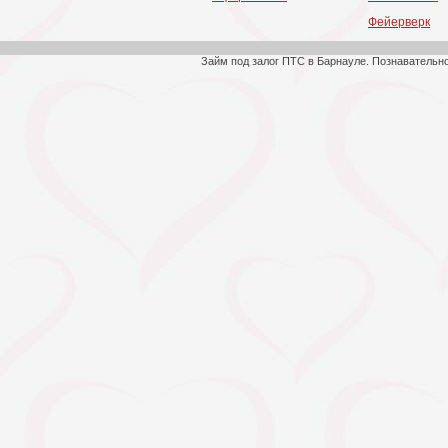
Фейерверк
Займ под залог ПТС в Барнауле. Познавательн