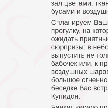
зал цветами, тка
бусами и воздуш
Спланируем Ваш
прогулку, на кот
ожидать приятны
сюрпризы: в неб
выпустить не тол
бабочек или, к п
воздушных шаров
большое огненно-
беседке Вас вст
Купидон.
Банкет весело п