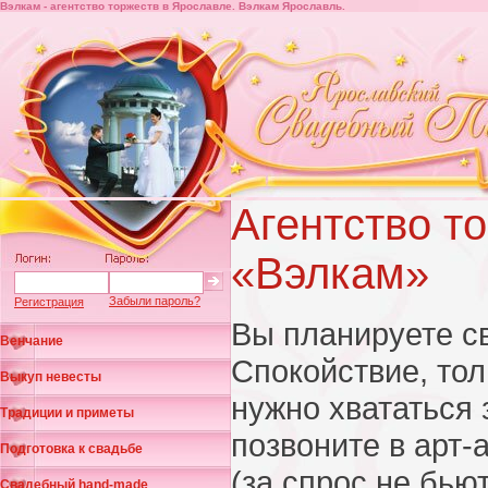
Вэлкам - агентство торжеств в Ярославле. Вэлкам Ярославль.
Агентство т
«Вэлкам»
Забыли пароль?
Регистрация
Вы планируете с
Венчание
Спокойствие, тол
Выкуп невесты
нужно хвататься 
Традиции и приметы
позвоните в арт
Подготовка к свадьбе
(за спрос не бьют!
Свадебный hand-made