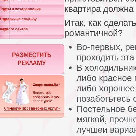
квартира должна 
Тосты и поздравления
Подарки на свадьбу
Итак, как сделат
Каталог сайтов
романтичной?
Во-первых, ре
проходить эта
В холодильник
либо красное 
либо хорошее
позаботьтесь 
Постельное бе
мягкой, прочн
лучшеи вариа