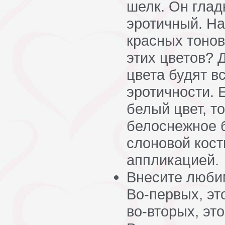
шелк. Он глад
эротичный. На
красных тонов
этих цветов? Д
цвета будят в
эротичности. 
белый цвет, т
белоснежное б
слоновой кост
аппликацией.
Внесите люби
Во-первых, эт
во-вторых, эт