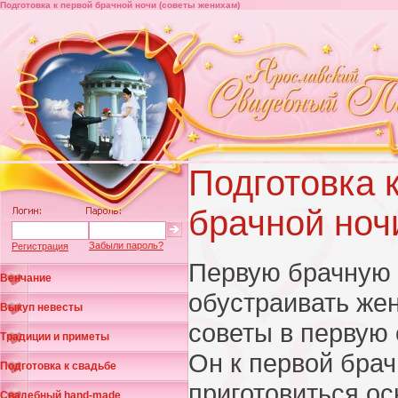
Подготовка к первой брачной ночи (советы женихам)
Подготовка 
брачной ноч
Забыли пароль?
Регистрация
Первую брачную 
Венчание
обустраивать жен
Выкуп невесты
советы в первую
Традиции и приметы
Он к первой бра
Подготовка к свадьбе
приготовиться ос
Свадебный hand-made