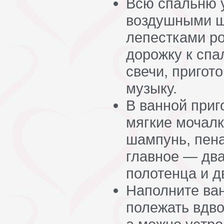
Всю спальню 
воздушными ш
лепестками р
дорожку к спа
свечи, пригот
музыку.
В ванной приг
мягкие мочалки
шампунь, пена
главное — дв
полотенца и д
Наполните ван
полежать вдво