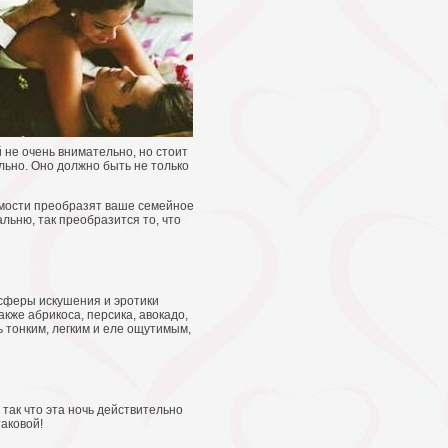
й не очень внимательно, но стоит
льно. Оно должно быть не только
емости преобразят ваше семейное
льню, так преобразится то, что
сферы искушения и эротики
кже абрикоса, персика, авокадо,
 тонким, легким и еле ощутимым,
так что эта ночь действительно
таковой!