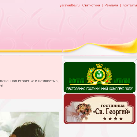
yarsvadba.ru :
Статистика
|
Реклама
|
Контакты
полненная страстью и нежностью,
бы.