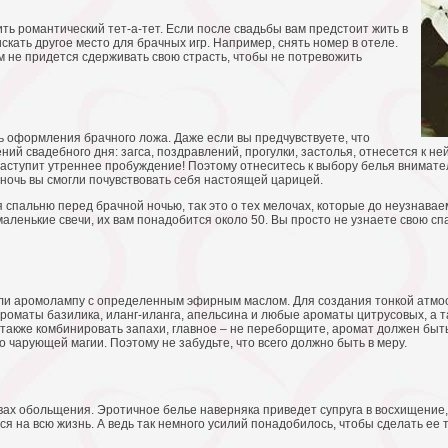
ить романтический тет-а-тет. Если после свадьбы вам предстоит жить в
скать другое место для брачных игр. Например, снять номер в отеле.
им не придется сдерживать свою страсть, чтобы не потревожить
ь оформления брачного ложа. Даже если вы предчувствуете, что
ий свадебного дня: загса, поздравлений, прогулки, застолья, отнесется к не
наступит утреннее пробуждение! Поэтому отнеситесь к выбору белья внимате
 ночь вы смогли почувствовать себя настоящей царицей.
 спальню перед брачной ночью, так это о тех мелочах, которые до неузнава
аленькие свечи, их вам понадобится около 50. Вы просто не узнаете свою спа
 или аромолампу с определенным эфирным маслом. Для создания тонкой атмо
оматы базилика, иланг-иланга, апельсина и любые ароматы цитрусовых, а та
также комбинировать запахи, главное – не переборщите, аромат должен быть
о чарующей магии. Поэтому не забудьте, что всего должно быть в меру.
твах обольщения. Эротичное белье наверняка приведет супруга в восхищение, 
я на всю жизнь. А ведь так немного усилий понадобилось, чтобы сделать ее 