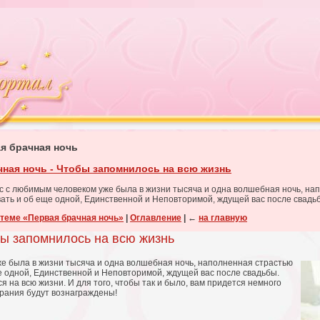
я брачная ночь
чная ночь - Чтобы запомнилось на всю жизнь
ас с любимым человеком уже была в жизни тысяча и одна волшебная ночь, на
вать и об еще одной, Единственной и Неповторимой, ждущей вас после свадь
 теме «Первая брачная ночь»
|
Оглавление
|
←
на главную
бы запомнилось на всю жизнь
же была в жизни тысяча и одна волшебная ночь, наполненная страстью
е одной, Единственной и Неповторимой, ждущей вас после свадьбы.
 на всю жизни. И для того, чтобы так и было, вам придется немного
арания будут вознаграждены!