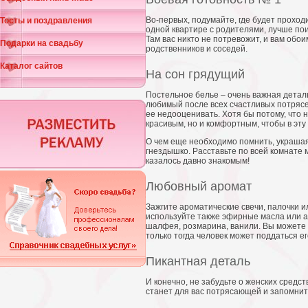
Во-первых, подумайте, где будет проход
Тосты и поздравления
одной квартире с родителями, лучше пои
Там вас никто не потревожит, и вам обо
Подарки на свадьбу
родственников и соседей.
Каталог сайтов
На сон грядущий
Постельное белье – очень важная детал
любимый после всех счастливых потрясен
ее недооценивать. Хотя бы потому, что 
красивым, но и комфортным, чтобы в эту
О чем еще необходимо помнить, украшая
гнездышко. Расставьте по всей комнате м
казалось давно знакомым!
Любовный аромат
Зажгите ароматические свечи, палочки
используйте также эфирные масла или ар
шалфея, розмарина, ванили. Вы можете 
только тогда человек может поддаться ег
Пикантная деталь
И конечно, не забудьте о женских средс
станет для вас потрясающей и запомнитс