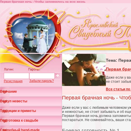
Первая брачная ночь - Чтобы запомнилось на всю жизнь
Тема: Перва
Первая бра
Даже если у в
Забыли пароль?
Регистрация
не стоит забы
Все статьи по
Венчание
Первая брачная ночь - Что
Выкуп невесты
Даже если у вас с любимым человеком у
Традиции и приметы
и нежностью, не стоит забывать и об ещ
Первая брачная ночь должна запомниться
постараться. Не сомневайтесь, ваши ст
Подготовка к свадьбе
Боевая готовность № 1
Свадебный hand-made