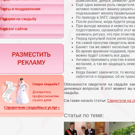
шампанское, деньги, реквизит для
Ещё одна важная роль свидетеля 
Тосты и поздравления
активно помогает жениху решить в
подсказывает жениху правильные 
По приезду в ЗАГС свидетель мо
Подарки на свадьбу
После росписи, когда будете уход
При выходе жениха и невесты их 
Каталог сайтов
подготовлено, организуйте этот м
начинать ритуал, что при этом гов
Перед прогулкой после регистрац
На самой прогулке свидетель мож
Банкет так же имеет несколько тр
Во время вручения подарков, прин
можно будет сложить все дары.
Активно принимать участие в конк
желанию, а так же защищать невес
место.
Когда банкет закончится, то молод
заботится о подарках, об их тран
Обязанности свидетеля на свадьбе за
денежных вопросов. В этот момент вы 
свадьбы.
См.также начало статьи:
Свидетели на с
Статьи по теме: