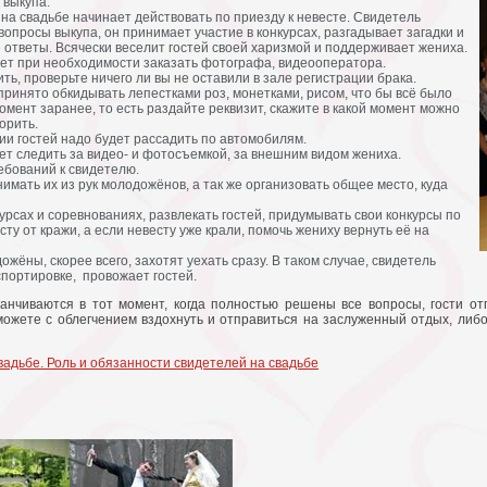
 выкупа.
на свадьбе начинает действовать по приезду к невесте. Свидетель
опросы выкупа, он принимает участие в конкурсах, разгадывает загадки и
ответы. Всячески веселит гостей своей харизмой и поддерживает жениха.
жет при необходимости заказать фотографа, видеооператора.
ить, проверьте ничего ли вы не оставили в зале регистрации брака.
принято обкидывать лепестками роз, монетками, рисом, что бы всё было
омент заранее, то есть раздайте реквизит, скажите в какой момент можно
орить.
ии гостей надо будет рассадить по автомобилям.
ет следить за видео- и фотосъемкой, за внешним видом жениха.
ебований к свидетелю.
имать их из рук молодожёнов, а так же организовать общее место, куда
урсах и соревнованиях, развлекать гостей, придумывать свои конкурсы по
ту от кражи, а если невесту уже крали, помочь жениху вернуть её на
ожёны, скорее всего, захотят уехать сразу. В таком случае, свидетель
спортировке, провожает гостей.
канчиваются в тот момент, когда полностью решены все вопросы, гости о
можете с облегчением вздохнуть и отправиться на заслуженный отдых, либ
вадьбе. Роль и обязанности свидетелей на свадьбе