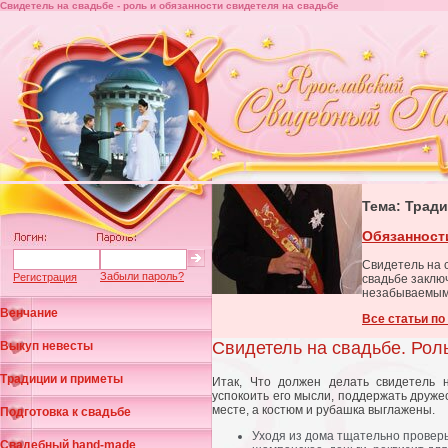
Свидетель на свадьбе - роль и обязанности свидетеля на свадьбе
Тема: Трад
Обязанност
Свидетель на 
Забыли пароль?
Регистрация
свадьбе заклю
незабываемым 
Венчание
Все статьи по
Свидетель на свадьбе. Рол
Выкуп невесты
Традиции и приметы
Итак, Что должен делать свидетель 
успокоить его мысли, поддержать друже
месте, а костюм и рубашка выглажены.
Подготовка к свадьбе
Уходя из дома тщательно проверь
Свадебный hand-made