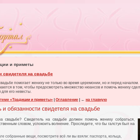
иции и приметы
и свидетеля на свадьбе
свадьбе помогает жениху не только во время церемонии, но и перед началом.
чаются в том, чтобы предосмотреть множество нюансов и помочь жениху сде
для его невесты.
 теме «Традиции и приметы»
|
Оглавление
|
←
на главную
ь и обязанности свидетеля на свадьбе
на свадьбе? Свидетель на свадьбе должен помочь жениху собраться,
ственным словом, успокоить волнение. Проследите, что бы галстук был на
те собранные вещи, посмотрите всё ли вы взяли: паспорта, кольца,