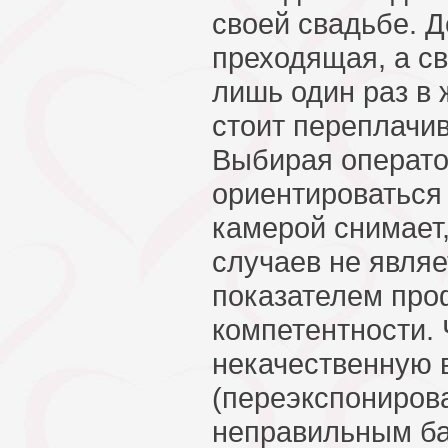
своей свадьбе. Д
преходящая, а св
лишь один раз в 
стоит переплачив
Выбирая оператор
ориентироваться 
камерой снимает,
случаев не явля
показателем про
компетентности.
некачественную 
(переэкспониров
неправильным ба