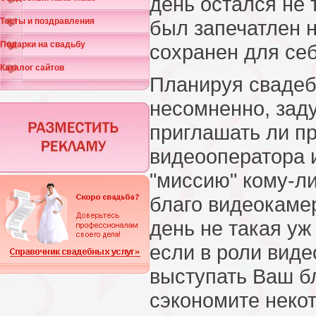
день остался не 
Тосты и поздравления
был запечатлен 
Подарки на свадьбу
сохранен для себ
Каталог сайтов
Планируя свадеб
несомненно, зад
приглашать ли п
видеооператора и
"миссию" кому-ли
благо видеокаме
день не такая уж
если в роли виде
выступать Ваш бл
сэкономите неко