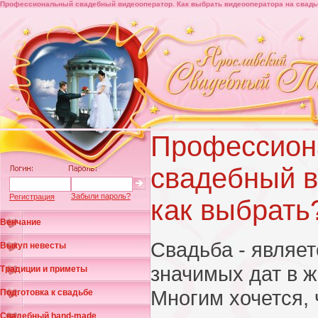
Профессиональный свадебный видеооператор. Как выбрать видеооператора на свадь
Профессион
свадебный в
Забыли пароль?
Регистрация
как выбрать
Венчание
Свадьба - являет
Выкуп невесты
значимых дат в ж
Традиции и приметы
Многим хочется,
Подготовка к свадьбе
Свадебный hand-made