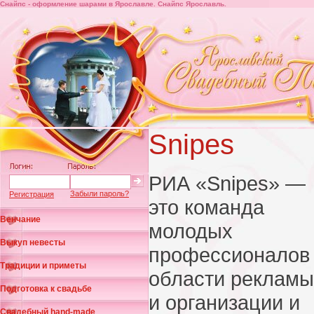
Снайпс - оформление шарами в Ярославле. Снайпс Ярославль.
Snipes
РИА «Snipes» —
Забыли пароль?
Регистрация
это команда
Венчание
молодых
Выкуп невесты
профессионалов
Традиции и приметы
области рекламы
Подготовка к свадьбе
и организации и
Свадебный hand-made