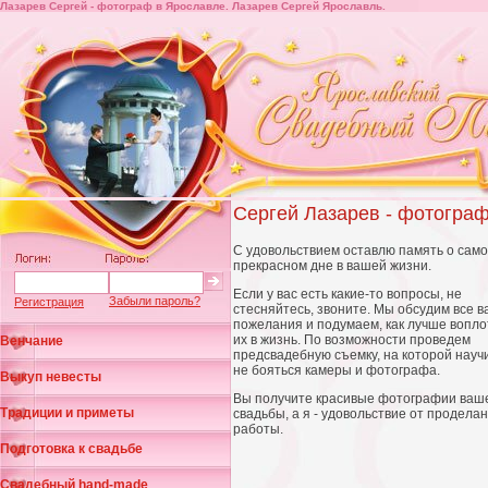
Лазарев Сергей - фотограф в Ярославле. Лазарев Сергей Ярославль.
Сергей Лазарев - фотогра
С удовольствием оставлю память о сам
прекрасном дне в вашей жизни.
Если у вас есть какие-то вопросы, не
Забыли пароль?
Регистрация
стесняйтесь, звоните. Мы обсудим все 
пожелания и подумаем, как лучше вопло
их в жизнь. По возможности проведем
Венчание
предсвадебную съемку, на которой науч
не бояться камеры и фотографа.
Выкуп невесты
Вы получите красивые фотографии ваш
Традиции и приметы
свадьбы, а я - удовольствие от продела
работы.
Подготовка к свадьбе
Свадебный hand-made