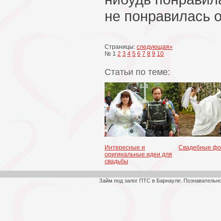
не понравилась о
Страницы:
следующая»
№ 1
2
3
4
5
6
7
8
9
10
Статьи по теме:
Интересные и
Свадебные фо
оригинальные идеи для
свадьбы
Займ под залог ПТС в Барнауле. Познавательн