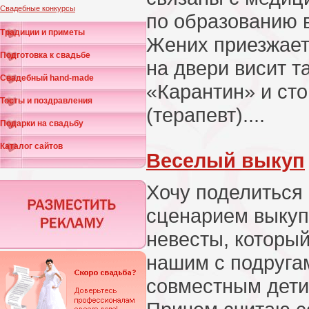
Свадебные конкурсы
по образованию 
Традиции и приметы
Жених приезжает
Подготовка к свадьбе
на двери висит т
Свадебный hand-made
«Карантин» и сто
Тосты и поздравления
(терапевт)....
Подарки на свадьбу
Каталог сайтов
Веселый выкуп
Хочу поделиться
сценарием выку
невесты, которы
нашим с подруга
совместным дет