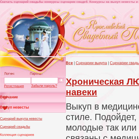
Скачать сценарий свадьбы конкурсы сценарии свадеб. Конкурсы на выкуп невесты и 
Все
|
Сценарии выкупа
|
Сценарии свад
Хроническая 
Забыли пароль?
Регистрация
навеки
Венчание
Выкуп в медицин
Выкуп невесты
стиле. Подойдет,
Сценарий выкупа невесты
молодые так или
Сценарий свадьбы
Коллекция сценариев
связаны с медици