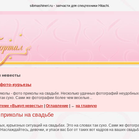
sibmashineri.ru -
запчасти для спецтехники Hitachi
.
п невесты
фото-курьезы
колы - фото приколы на свадьбе. Несколько удачных фотографий неудобных,
так сухо. Сами же фотографии более чем веселые...
о теме «Выкуп невесты»
|
Оглавление
|
←
на главную
 приколы на свадьбе
х, курьезных ситуаций на свадьбах. Это на словах так сухо. Сами же фотогр
Наслаждайтесь, девочки, и упаси вас Бог от таких вот кадров на ваших свадьб