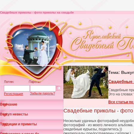
Cвадебные приколы - фото приколы на свадьбе
Тема: Выку
Свадебные 
Cвадебные при
Забыли пароль?
Регистрация
Это на словах 
Все статьи п
Венчание
Свадебные приколы - фото
Выкуп невесты
Несколько удачных фотографий неудобны
Традиции и приметы
фотографий - из моего личного альбома. 
свадебные курьезы, поделитесь:))
(материалы предоставлены сайтом
)