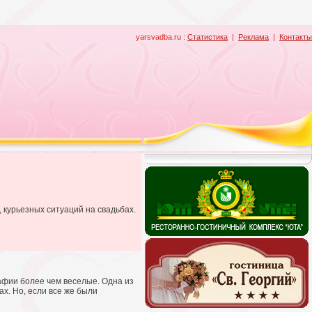
yarsvadba.ru :
Статистика
|
Реклама
|
Контакты
 курьезных ситуаций на свадьбах.
афии более чем веселые. Одна из
ах. Но, если все же были