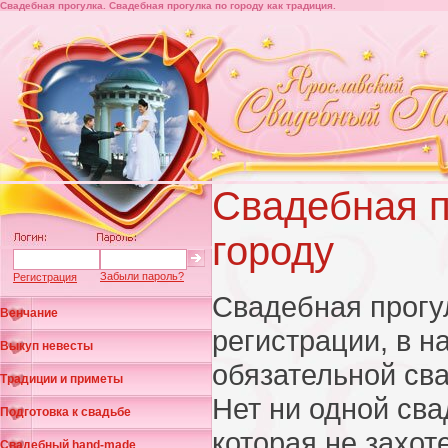
Свадебная прогулка. Свадебная прогулка по городу как традиция.
Свадебная п
городу
Забыли пароль?
Регистрация
Свадебная прогу
Венчание
регистрации, в н
Выкуп невесты
обязательной св
Традиции и приметы
Нет ни одной св
Подготовка к свадьбе
которая не захот
Свадебный hand-made