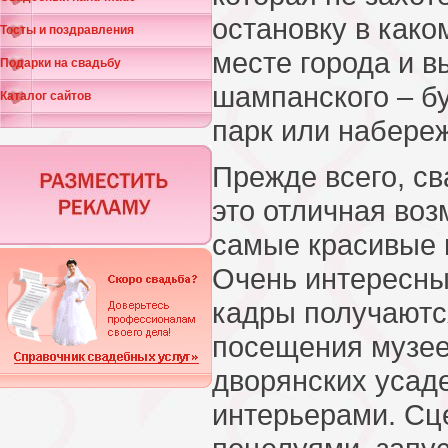
остановку в како
Тосты и поздравления
месте города и в
Подарки на свадьбу
шампанского – бу
Каталог сайтов
парк или набере
Прежде всего, св
это отличная воз
самые красивые 
Очень интересны
кадры получаютс
посещения музее
дворянских усад
интерьерами. Сц