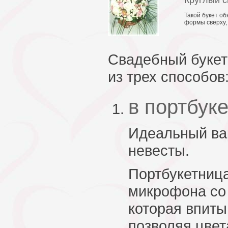
Круглый с
Такой букет о
формы сверху,
Свадебный букет
из трех способов
в портбук
Идеальный ва
невесты.
Портбукетница
микрофона со 
которая впиты
позволяя цвет