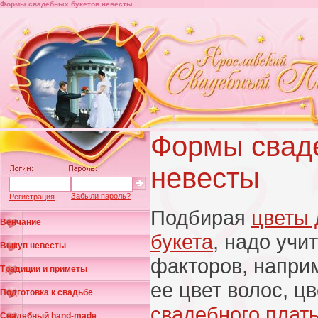
Формы свадебных букетов невесты
Формы свад
невесты
Забыли пароль?
Регистрация
Подбирая
цветы 
Венчание
букета
, надо учи
Выкуп невесты
факторов, напри
Традиции и приметы
ее цвет волос, ц
Подготовка к свадьбе
свадебного плат
Свадебный hand-made