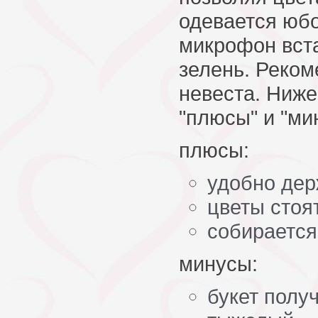
одевается юбо
микрофон вст
зелень. Реко
невеста. Ниже
"плюсы" и "мин
плюсы:
удобно дер
цветы стоя
собирается
минусы:
букет полу