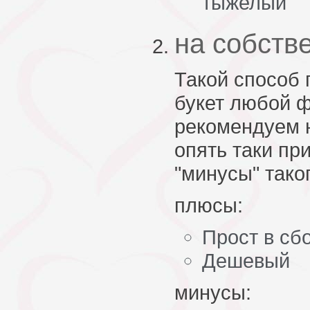
тыжелый
на собств
Такой способ 
букет любой ф
рекомендуем 
опять таки пр
"минусы" таког
плюсы:
Прост в сб
Дешевый
минусы: