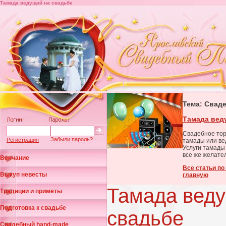
Тамада ведущий на свадьбе
Тема: Свад
Тамада вед
Свадебное тор
Забыли пароль?
Регистрация
тамады или ве
Услуги тамады
все же желате
Венчание
Все статьи по
Выкуп невесты
главную
Тамада вед
Традиции и приметы
Подготовка к свадьбе
свадьбе
Свадебный hand-made