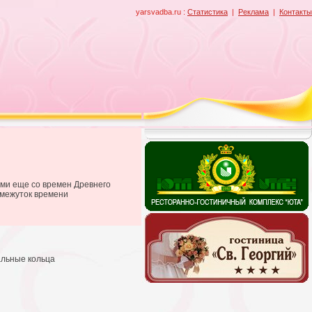
yarsvadba.ru :
Статистика
|
Реклама
|
Контакты
ами еще со времен Древнего
омежуток времени