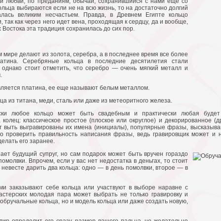
ой любви, по преданиям, обычай, сохранившийся с нами еще со
ольца выбираются если не на всю жизнь, то на достаточно долгий
алась великим несчастьем. Правда, в Древнем Египте кольцо
 так как через него идет вена, проходящая к сердцу, да и вообще,
х Востока эта традиция сохранилась до сих пор.
м мире делают из золота, серебра, а в последнее время все более
атина. Серебряные кольца в последние десятилетия стали
однако стоит отметить, что серебро — очень мягкий металл и
.
вляется платина, ее еще называют белым металлом.
а из титана, меди, сталь или даже из метеоритного железа.
ески любое кольцо может быть свадебным и практически любая будет
колец: классическое простое (плоское или округлое) и декорированное (д
т выть выгравированы их имена (инициалы), популярные фразы, высказыва
о проверить правильность написания фразы, ведь гравировщик может и н
делать его заранее.
ает будущий супруг, но сам подарок может быть вручен гораздо
омолвки. Впрочем, если у вас нет недостатка в деньгах, то стоит
 невесте дарить два кольца: одно — в день помолвки, второе — в
ми заказывают себе кольца или участвуют в выборе наравне с
астерских молодая пара может выбрать не только гравировку и
 обручальные кольца, но и модель кольца или даже создать новую,