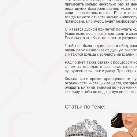
Что касается размера, то опытный юве
примерить кольцо несколько раз за ден
ряда других факторов размер может изм
сидит не слишком плотно. Если в тече
всегда можете отнести кольцо к ювелир
гравировка, к примеру, будет безвозврат
Считается дурной приметой покупать кол
(чаще всего после разводов, смерти хозя
Если вы хотите быть полностью уверенны
Чтобы не было в доме ссор и обид, кол
очень легко накапливают дурную энергет
считаются кольца с волнистыми краями: 
Ряд примет также связан с процессом н
с ним вы передаете свое счастье, есл
супружеское счастье и удачу. При ссорах
Кольца, как и прочие драгоценности, н
особенности чистящих веществ, которы
очищать мягкими тканями во избежания 
ювелиру, чтобы он подвергнул его повто
Статьи по теме: