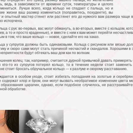
лир определит его сразу, размер вашего пальца, но желательно
ь, ведь, в зависимости от времени суток, температуры и целого
ениться. Лучше всего, когда кольцо не спадает с пальца, но и
ние жизни ваш размер измениться (поправитесь, похудеете), вы
у и опытный мастер стянет или растянет его до нужного вам размера чаще в
но испорчена.
ьца с рук: во-первых, вас могут обмануть, а во-вторых, вместе с кольцом, к
ев, а то и просто краденные), и вместе с ним к вам может перейти несчастли
м в том, что ваше кольцо — новое, сделайте его на заказ.
ьца у супругов должны быть одинаковыми. Кольца с рисунком или вязью дол
ику и скоро сами могут стать причиной несчастий и скандалов. Хорошими в э
неприятности будут обтекать ваш дом как по волнам.
ошения колец: так, например, считается дурной привычкой давать примерять
и кто-то из супругов потерял кольцо, то в течение недели стоит заменить
 не стоит бросать обручальное кольцо — к разлуке и скорому расставанию.
уждается в особом уходе, стоит избегать попадания на золотые и серебря
е содержат хлор и бром, они могут вызвать необратимое изменение цвета м
образования царапин, однако, если подобное случилось, не расстраивайтес
рной обработке.