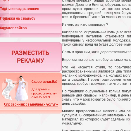
Символ вечности, олицетворение вечн
времен Древнего Египта, обручальные к
Тосты и поздравления
промежуток времени, их потеря счит
надевалось на средний палец левой руки,
весь в Древнем Египте Во многих страна
Подарки на свадьбу
Из чего же изготавливают ?
Каталог сайтов
Как правило, обручальные кольца во все
популярным металлом становится пл
популярны у неформальной молодежи, 
такой символ вряд ли будет долговечным
Самым прочным, как и дорогостоящим я
Впрочем, встречаются обручальные кольц
Что же касается стиля, то практич
распространенными являются два типа 
желанию молодоженов, на кольцах могу
дата свадьбы. Перед гравировкой нужн
процесс требует времени, так что стоит 
По традиции обручальные кольца покуп
раньше дня свадьбы, например, в день п
знать, что у аристократов было принято
день свадьбы.
Многие прогрессивные невесты или са
супругом. В современных ювелирных м
материал, из которого будет сделаны их
уникальную.