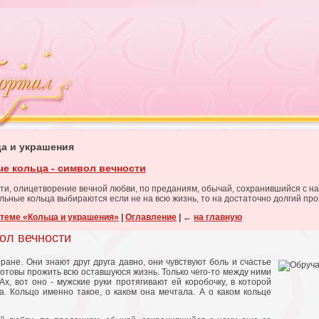
ца и украшения
е кольца - символ вечности
ти, олицетворение вечной любви, по преданиям, обычай, сохранившийся с н
альные кольца выбираются если не на всю жизнь, то на достаточно долгий пр
 теме «Кольца и украшения»
|
Оглавление
|
←
на главную
ол вечности
ане. Они знают друг друга давно, они чувствуют боль и счастье
 готовы прожить всю оставшуюся жизнь. Только чего-то между ними
Ах, вот оно - мужские руки протягивают ей коробочку, в которой
а. Кольцо именно такое, о каком она мечтала. А о каком кольце