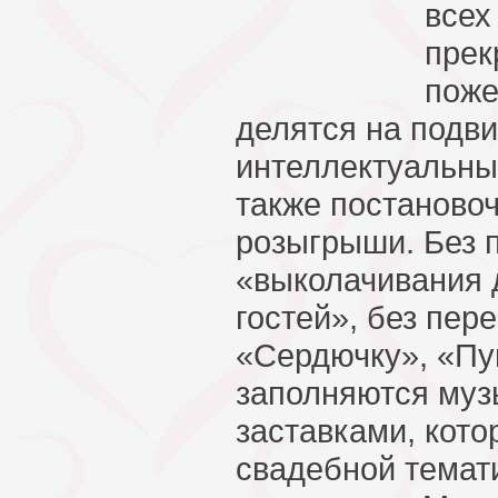
всех
прек
поже
делятся на подв
интеллектуальны
также постаново
розыгрыши. Без 
«выколачивания 
гостей», без пер
«Сердючку», «Пуг
заполняются му
заставками, кото
свадебной темати