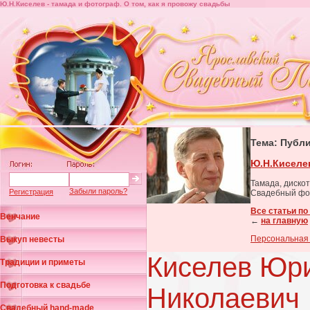
Ю.Н.Киселев - тамада и фотограф. О том, как я провожу свадьбы
Тема: Публ
Ю.Н.Киселев
Тамада, дискот
Забыли пароль?
Регистрация
Свадебный фото
Все статьи по
Венчание
←
на главную
Персональная
Выкуп невесты
Киселев Юр
Традиции и приметы
Подготовка к свадьбе
Николаевич
Свадебный hand-made