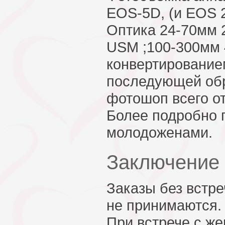
EOS-5D, (и EOS 2
Оптика 24-70мм 2
USM ;100-300мм 
конвертированием
последующей об
фотошоп всего о
Более подробно п
молодоженами.
Заключение
Заказы без встр
не принимаются.
При встрече с же