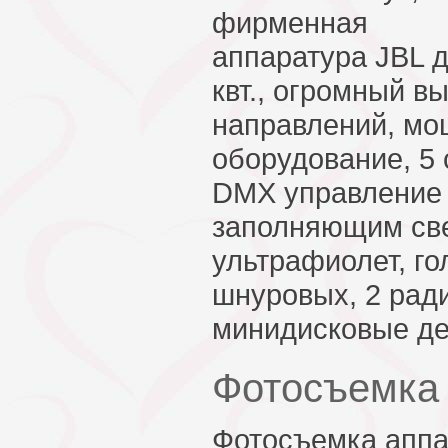
фирменная
аппаратура JBL д
квт., огромный в
направлений, мо
оборудование, 5 
DMX управление 
заполняющим све
ультрафиолет, го
шнуровых, 2 рад
минидисковые де
Фотосъемка
Фотосъемка апп