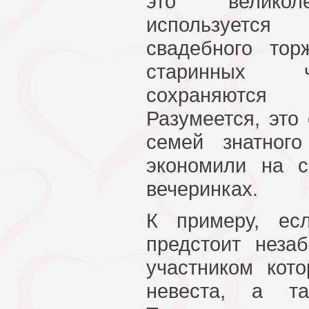
это великол
используется
свадебного тор
старинных 
сохраняются 
Разумеется, это
семей знатног
экономили на с
вечеринках.
К примеру, ес
предстоит неза
участником кот
невеста, а т