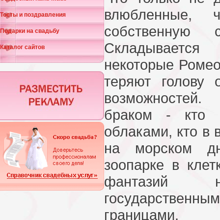
влюбленные, ч
Тосты и поздравления
собственную с
Подарки на свадьбу
Складываетс
Каталог сайтов
некоторые Ромео
теряют голову 
возможностей.
браком - кто 
облаками, кто в
на морском дн
зоопарке в клет
фантазий н
государственным
границами.