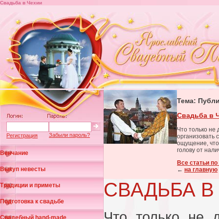
Свадьба в Чехии
Тема: Публ
Свадьба в 
Что только не
Забыли пароль?
Регистрация
организовать 
ощущение, что
голову от нал
Венчание
Все статьи по
Выкуп невесты
←
на главную
СВАДЬБА В
Традиции и приметы
Подготовка к свадьбе
Что только не 
Свадебный hand-made