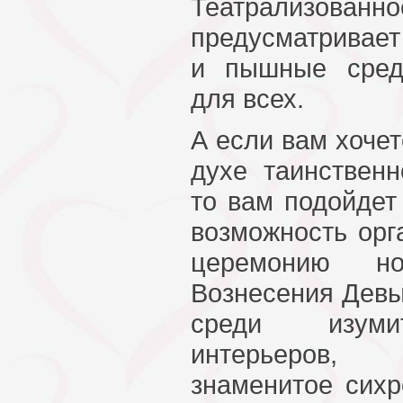
Театрализован
предусматривае
и пышные сред
для всех.
А если вам хочет
духе таинственн
то вам подойдет
возможность орг
церемонию н
Вознесения Девы
среди изуми
интерьеров, 
знаменитое сихр