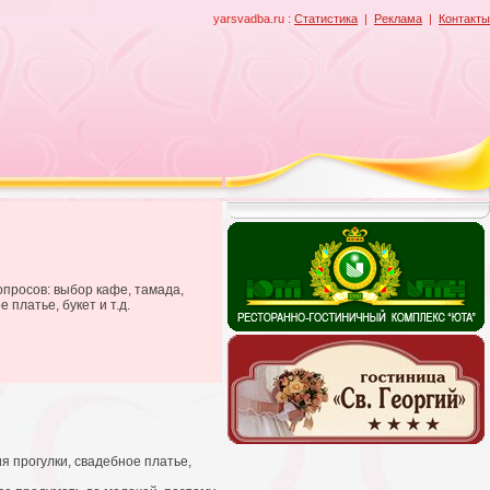
yarsvadba.ru :
Статистика
|
Реклама
|
Контакты
опросов: выбор кафе, тамада,
платье, букет и т.д.
я прогулки, свадебное платье,