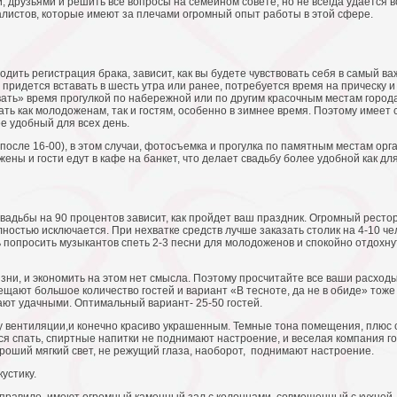
 друзьями и решить все вопросы на семейном совете, но не всегда удается в
листов, которые имеют за плечами огромный опыт работы в этой сфере.
сходить регистрация брака, зависит, как вы будете чувствовать себя в самый 
о придется вставать в шесть утра или ранее, потребуется время на прическу 
ать» время прогулкой по набережной или по другим красочным местам города
жать как молодоженам, так и гостям, особенно в зимнее время. Поэтому имее
е удобный для всех день.
(после 16-00), в этом случаи, фотосъемка и прогулка по памятным местам орг
ы и гости едут в кафе на банкет, что делает свадьбу более удобной как для 
дьбы на 90 процентов зависит, как пройдет ваш праздник. Огромный рестора
лностью исключается. При нехватке средств лучше заказать столик на 4-10 ч
 попросить музыкантов спеть 2-3 песни для молодоженов и спокойно отдохнут
изни, и экономить на этом нет смысла. Поэтому просчитайте все ваши расходы
ещают большое количество гостей и вариант «В тесноте, да не в обиде» тоже
ают удачными. Оптимальный вариант- 25-50 гостей.
у вентиляции,и конечно красиво украшенным. Темные тона помещения, плюс
тся спать, спиртные напитки не поднимают настроение, и веселая компания г
ороший мягкий свет, не режущий глаза, наоборот, поднимают настроение.
устику.