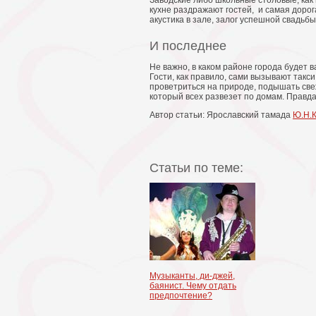
Заводские либо школьные столовые, как
кухне раздражают гостей, и самая доро
акустика в зале, залог успешной свадьбы
И последнее
Не важно, в каком районе города будет в
Гости, как правило, сами вызывают такс
проветриться на природе, подышать све
который всех развезет по домам. Правд
Автор статьи: Ярославский тамада
Ю.Н.
Статьи по теме:
Музыканты, ди-джей,
баянист. Чему отдать
предпочтение?