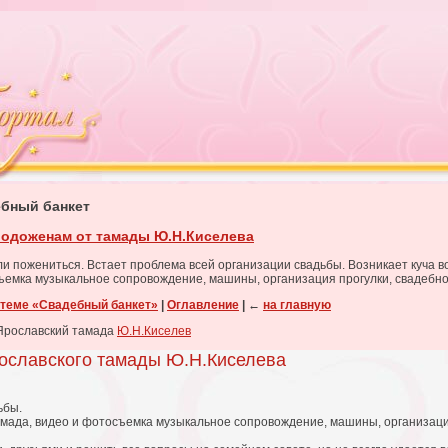
ебный банкет
одоженам от тамады Ю.Н.Киселева
ли пожениться. Встает проблема всей организации свадьбы. Возникает куча в
ъемка музыкальное сопровождение, машины, организация прогулки, свадебное 
 теме «Свадебный банкет»
|
Оглавление
|
←
на главную
 Ярославский тамада
Ю.Н.Киселев
ославского тамады Ю.Н.Киселева
ьбы.
тамада, видео и фотосъемка музыкальное сопровождение, машины, организаци