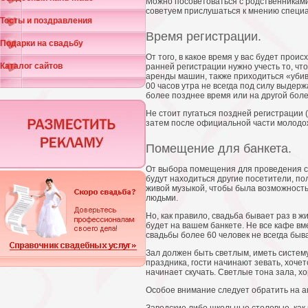
Можно посоветоваться с родственниками,
советуем прислушаться к мнению специа
Тосты и поздравления
Время регистрации.
Подарки на свадьбу
От того, в какое время у вас будет прои
Каталог сайтов
ранней регистрации нужно учесть то, чт
аренды машин, также приходиться «убив
00 часов утра не всегда под силу выдер
более позднее время или на другой боле
Не стоит пугаться поздней регистрации 
затем после официальной части молодожен
Помещение для банкета.
От выбора помещения для проведения сва
будут находиться другие посетители, по
живой музыкой, чтобы была возможность
людьми.
Но, как правило, свадьба бывает раз в ж
будет на вашем банкете. Не все кафе вм
свадьбы более 60 человек не всегда быв
Зал должен быть светлым, иметь систем
праздника, гости начинают зевать, хоче
начинает скучать. Светлые тона зала, х
Особое внимание следует обратить на ак