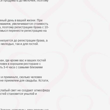
се продумать до мелочей, поэтому
важный день в вашей жизни. При
и макияж, увеличивается стоимость
, поэтому регистрацию брака с 10-
т смысл перенести регистрацию на
анизуется до регистрации брака, а
молодых, так и для гостей.
н, где кроме вас и ваших гостей
еловек в хорошем ресторане с
ь 3-4 часа с самыми близкими
 и прикиньте, сколько человек
 не приемлем для свадьбы. Кстати,
 слабый свет не создают атмосферу
остей становится унылой и