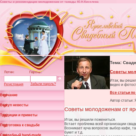
Советы и рекомендации молодоженам от тамады Ю.Н.Киселева
Тема: Свад
Советы мол
Итак, вы реши
Забыли пароль?
Регистрация
видео и фотос
Все статьи по
Венчание
Автор статьи:
Выкуп невесты
Советы молодоженам от яр
Традиции и приметы
Итак, вы решили пожениться.
Встает проблема всей организации свад
Подготовка к свадьбе
Возникает куча вопросов: выбор кафе, 
букет и т.д.
Свадебный hand-made