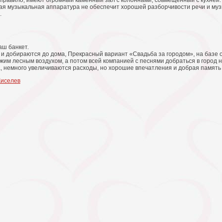
 правило, имеют огромный каменный зал с колоннами, совмещенный с кухней. 
гая музыкальная аппаратура не обеспечит хорошей разборчивости речи и му
.
аш банкет.
и и добираются до дома, Прекрасный вариант «Свадьба за городом», на базе 
жим лесным воздухом, а потом всей компанией с песнями добраться в город н
а, немного увеличиваются расходы, но хорошие впечатления и добрая память
Киселев