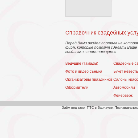
Справочник свадебных усл
Перед Вами раздел портала на которо
фирм, которые помогут сделать Ваше 
весёлым и запоминающимся.
Ведущие (тамады)
Свадебные с
Фото и видео съемка
Букет невест
Организаторы праздников
Салоны крас
Оформители
Автомобили
Фейерверк
Займ под залог ПТС в Барнауле. Познавательн