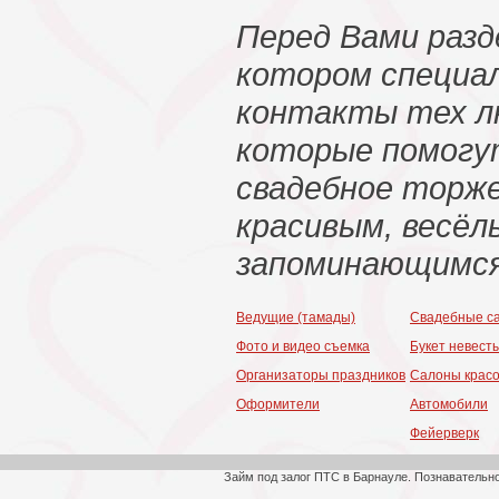
Перед Вами разд
котором специа
контакты тех л
которые помогу
свадебное торж
красивым, весёл
запоминающимся
Ведущие (тамады)
Свадебные с
Фото и видео съемка
Букет невест
Организаторы праздников
Салоны крас
Оформители
Автомобили
Фейерверк
Займ под залог ПТС в Барнауле. Познавательн