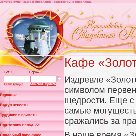
Золотое руно - кафе в Ярославле. Золотое руно Ярославль.
Кафе «Золот
Издревле «Золот
Забыли пароль?
Регистрация
символом первенс
Венчание
щедрости. Еще с
Выкуп невесты
самые могущест
Традиции и приметы
сражались за пра
Подготовка к свадьбе
В наше время «З
Свадебный hand-made