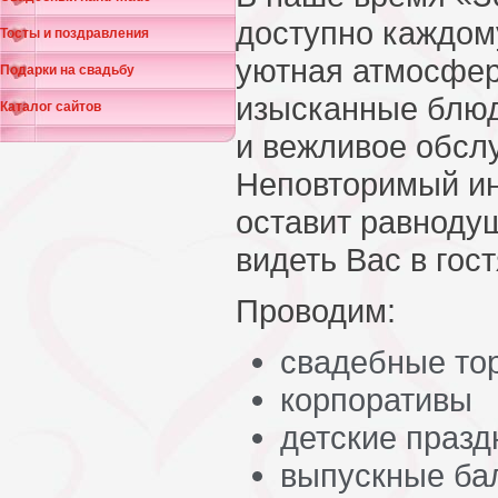
доступно каждом
Тосты и поздравления
уютная атмосфер
Подарки на свадьбу
изысканные блюд
Каталог сайтов
и вежливое обсл
Неповторимый ин
оставит равнод
видеть Вас в гост
Проводим:
свадебные то
корпоративы
детские празд
выпускные ба