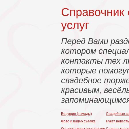
Справочник
услуг
Перед Вами разд
котором специа
контакты тех л
которые помогу
свадебное торж
красивым, весёл
запоминающимся
Ведущие (тамады)
Свадебные с
Фото и видео съемка
Букет невест
Организаторы праздников
Салоны крас