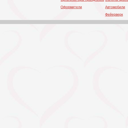
Оформители
Автомобили
Фейерверк