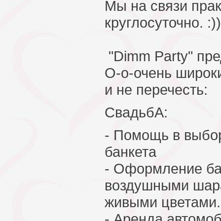
Мы на связи пра
круглосуточно. :))
"Dimm Party" пр
О-о-очень широки
и не перечесть:
СвадьбА:
- Помощь в выбо
банкета
- Оформление ба
воздушными шара
живыми цветами.
- Аренда автомо