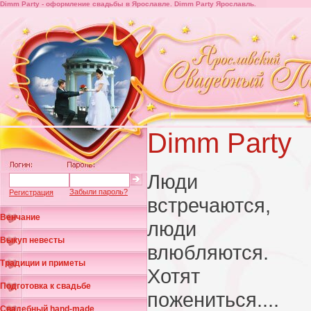
Dimm Party - оформление свадьбы в Ярославле. Dimm Party Ярославль.
Dimm Party
Люди
Забыли пароль?
Регистрация
встречаются,
Венчание
люди
Выкуп невесты
влюбляются.
Традиции и приметы
Хотят
Подготовка к свадьбе
пожениться....
Свадебный hand-made