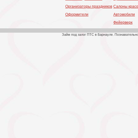
Организаторы праздников
Салоны крас
Оформители
Автомобили
Фейерверк
Займ под залог ПТС в Барнауле. Познавательн