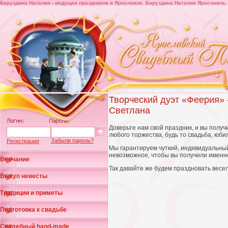
Баруздина Наталия - ведущая праздников в Ярославле. Баруздина Наталия Ярославль.
Творческий дуэт «Феерия» 
Светлана
Доверьте нам свой праздник, и вы полу
любого торжества, будь то свадьба, юби
Забыли пароль?
Регистрация
Мы гарантируем чуткий, индивидуальный
невозможное, чтобы вы получили именно
Венчание
Так давайте же будем праздновать весе
Выкуп невесты
Традиции и приметы
Подготовка к свадьбе
Свадебный hand-made