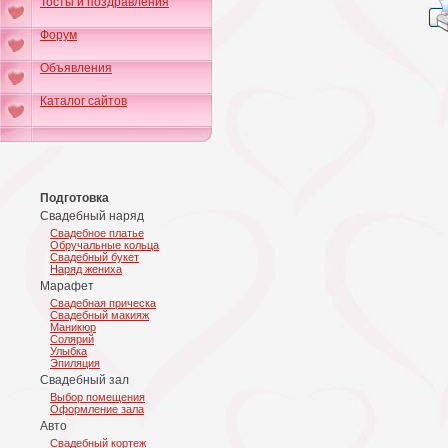
Тосты и поздравления
Форум
Объявления
Каталог сайтов
Подготовка
Свадебный наряд
Свадебное платье
Обручальные кольца
Свадебный букет
Наряд жениха
Марафет
Свадебная прическа
Свадебный макияж
Маникюр
Солярий
Улыбка
Эпиляция
Свадебный зал
Выбор помещения
Оформление зала
Авто
Свадебный кортеж