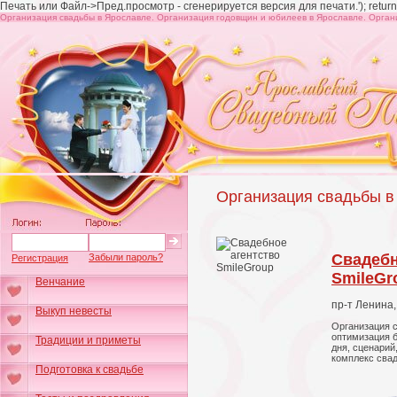
Печать или Файл->Пред.просмотр - сгенерируется версия для печати.'); return 
Организация свадьбы в Ярославле. Организация годовщин и юбилеев в Ярославле. Орган
Организация свадьбы в
Свадебн
Забыли пароль?
Регистрация
SmileGr
Венчание
пр-т Ленина,
Выкуп невесты
Организация с
оптимизация б
Традиции и приметы
дня, сценарий
комплекс свад
Подготовка к свадьбе