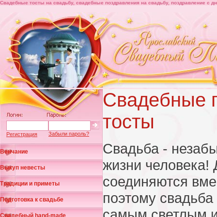
Свадебные тосты на свадьбу, свадебные поздравления на свадьбу, поздравление с д
Свадебные 
тосты
Забыли пароль?
Регистрация
Свадьба - незаб
Венчание
жизни человека!
Выкуп невесты
соединяются вмес
Традиции и приметы
поэтому свадьба 
Подготовка к свадьбе
самым светлым 
Свадебный hand-made