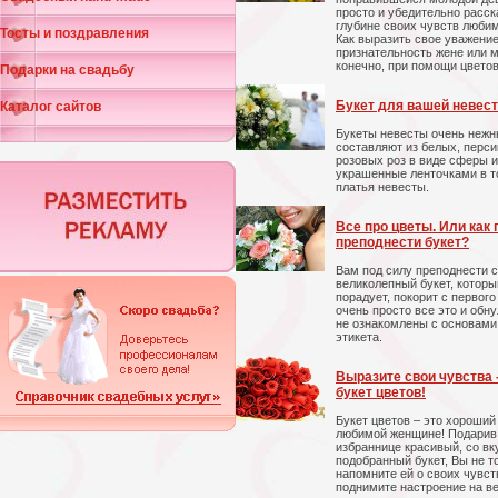
просто и убедительно расск
глубине своих чувств люби
Тосты и поздравления
Как выразить свое уважение
признательность жене или 
конечно, при помощи цветов
Подарки на свадьбу
Букет для вашей невес
Каталог сайтов
Букеты невесты очень нежн
составляют из белых, перси
розовых роз в виде сферы 
украшенные ленточками в т
платья невесты.
Все про цветы. Или как
преподнести букет?
Вам под силу преподнести 
великолепный букет, которы
порадует, покорит с первог
очень просто все это и обну
не ознакомлены с основами
этикета.
Выразите свои чувства 
букет цветов!
Букет цветов – это хороший
любимой женщине! Подарив
избраннице красивый, со в
подобранный букет, Вы не т
напомните ей о своих чувств
поднимите настроение на ве