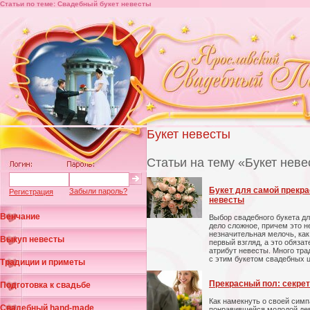
Статьи по теме: Свадебный букет невесты
Букет невесты
Статьи на тему «Букет нев
Букет для самой прекр
Забыли пароль?
Регистрация
невесты
Венчание
Выбор свадебного букета дл
дело сложное, причем это н
незначительная мелочь, как
Выкуп невесты
первый взгляд, а это обяза
атрибут невесты. Много тра
с этим букетом свадебных ц
Традиции и приметы
Прекрасный пол: секрет
Подготовка к свадьбе
Как намекнуть о своей симп
Свадебный hand-made
понравившейся молодой де