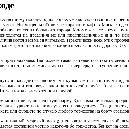
ходе
ественному поводу, то, наверное, уже вовсю обзваниваете ресто
 место. Несмотря на обилие ресторанов и кафе в Москве, сдел
збавить от суеты большого города. К тому же, все время вам 
 приходится на праздничные или предпраздничные дни, то на
величиваются весьма значительно. Практически всех этих пробле
 бояться, что этот вариант обойдется вам слишком дорого. Как 
м и оригинальным. Вы можете самостоятельно составить меню,
и банкета станет живая музыка, фейерверк, выступление при
охнуть и насладиться любимыми кушаньями и напитками вдал
т-компании теплохода, так и на открытой палубе. Если же ваш
те теплоход с застекленной палубой.
омпанию или туристическую фирму. Здесь вам не только предло
ет или фуршет, но и помогут с его проведением. Специалисты, 
кета или фуршета по случаю любого торжества на борту арендов
 - отличный медовый месяц; дня рождения, тематической веч
ляется составной частью какого-либо торжества. Банкет на арен