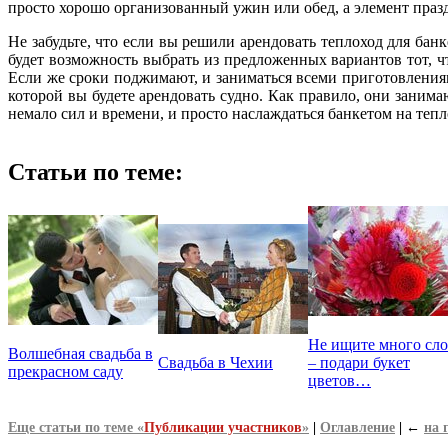
просто хорошо организованный ужин или обед, а элемент пра
Не забудьте, что если вы решили арендовать теплоход для ба
будет возможность выбрать из предложенных вариантов тот, ч
Если же сроки поджимают, и заниматься всеми приготовления
которой вы будете арендовать судно. Как правило, они заним
немало сил и времени, и просто наслаждаться банкетом на тепл
Статьи по теме:
Не ищите много сл
Волшебная свадьба в
Свадьба в Чехии
– подари букет
прекрасном саду
цветов…
Еще статьи по теме «
Публикации участников
»
|
Оглавление
|
←
на 