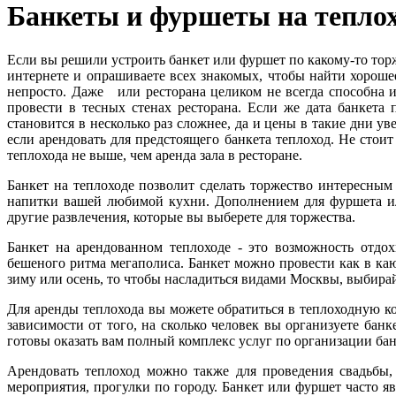
Банкеты и фуршеты на тепло
Если вы решили устроить банкет или фуршет по какому-то торж
интернете и опрашиваете всех знакомых, чтобы найти хорошее
непросто. Даже или ресторана целиком не всегда способна и
провести в тесных стенах ресторана. Если же дата банкета
становится в несколько раз сложнее, да и цены в такие дни у
если арендовать для предстоящего банкета теплоход. Не стоит
теплохода не выше, чем аренда зала в ресторане.
Банкет на теплоходе позволит сделать торжество интересны
напитки вашей любимой кухни. Дополнением для фуршета ил
другие развлечения, которые вы выберете для торжества.
Банкет на арендованном теплоходе - это возможность отд
бешеного ритма мегаполиса. Банкет можно провести как в каю
зиму или осень, то чтобы насладиться видами Москвы, выбирай
Для аренды теплохода вы можете обратиться в теплоходную к
зависимости от того, на сколько человек вы организуете банк
готовы оказать вам полный комплекс услуг по организации бан
Арендовать теплоход можно также для проведения свадьбы,
мероприятия, прогулки по городу. Банкет или фуршет часто яв