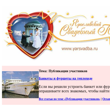
Тема: Публикации участников
Банкеты и фуршеты на теплоходе
Если вы решили устроить банкет или фурш
опрашиваете всех знакомых, чтобы найти
Все статьи по теме «Публикации участников»
|
Огла