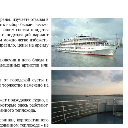
раны, изучаете отзывы в
ать выбор бывает весьма
и вашим гостям придется
йти подходящий вариант
м можно легко избежать,
правило, цены на аренду
 включив в него блюда и
глашенных артистов или
и от городской суеты и
е торжество намечено на
жат подходящее судно, в
которые здесь работают,
анного теплохода.
еринки, корпоративного
дованном теплоходе - не