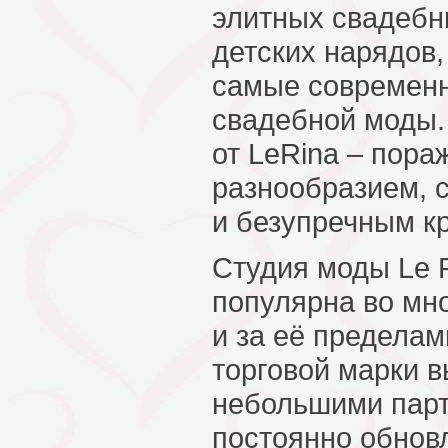
элитных свадебн
детских нарядов,
самые современ
свадебной моды.
от LeRina – пора
разнообразием, 
и безупречным к
Студия моды Le R
популярна во мно
и за её предела
торговой марки 
небольшими парт
постоянно обнов