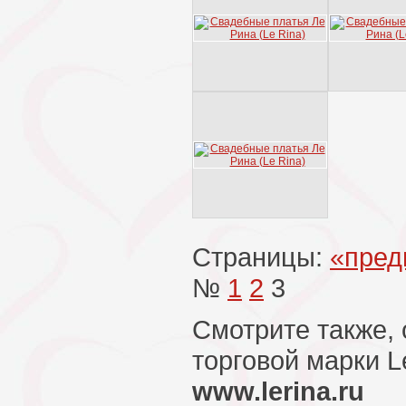
Страницы:
«пре
№
1
2
3
Смотрите также,
торговой марки Le
www.lerina.ru