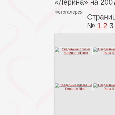
«Лерина» на 2007
Фотогалерея
Страни
№
1
2
3