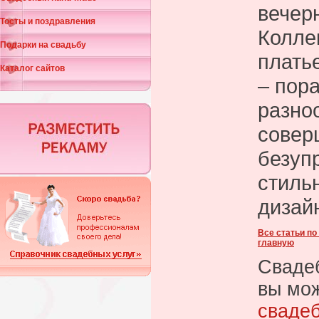
вечер
Тосты и поздравления
Колле
Подарки на свадьбу
платье
Каталог сайтов
– пор
разно
совер
безуп
стиль
дизай
Все статьи по
главную
Свадеб
вы мож
сваде