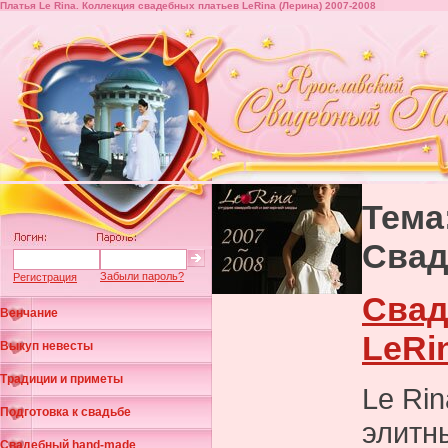
Платья Le Rina. Коллекция свадебных платьев LeRina (Лерина) 2007-2008
Тема
Свад
Забыли пароль?
Регистрация
Свад
Венчание
LeRi
Выкуп невесты
Традиции и приметы
Le Rin
Подготовка к свадьбе
элитн
Свадебный hand-made