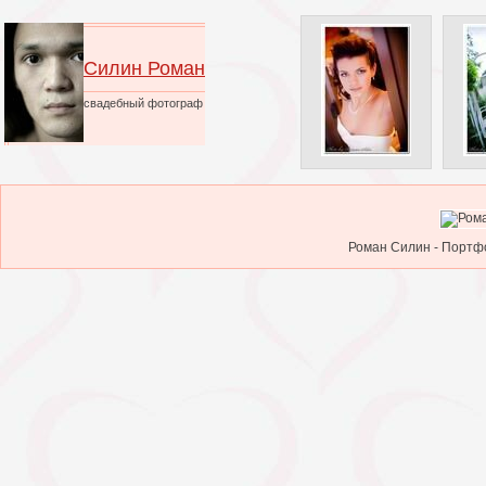
Силин Роман
свадебный фотограф
Роман Силин - Портфо