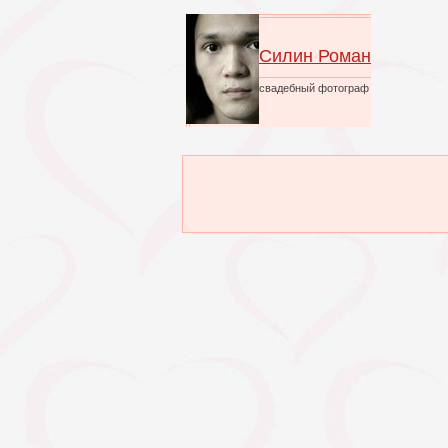
Силин Роман
свадебный фотограф