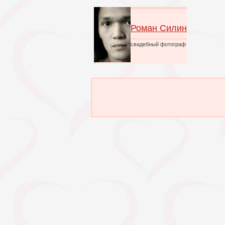
Роман Силин
свадебный фотограф