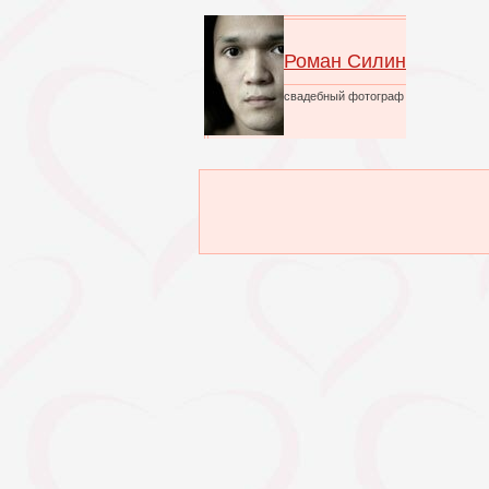
Роман Силин
свадебный фотограф