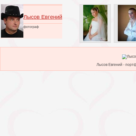
Лысов Евгений
фотограф
Лысов Евгений - портф