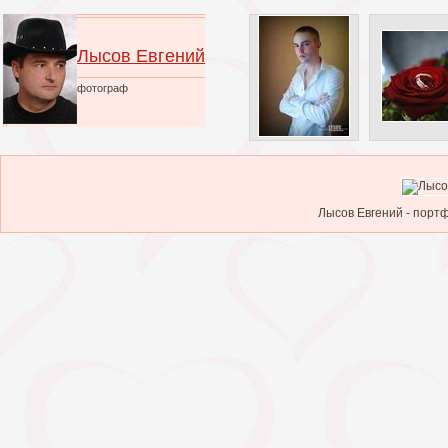
Лысов Евгений
фотограф
Лысов Евгений - портф