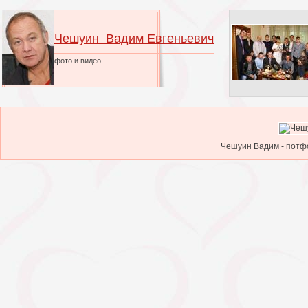
Чешуин Вадим Евгеньевич
фото и видео
Чешуин Вадим - потфо