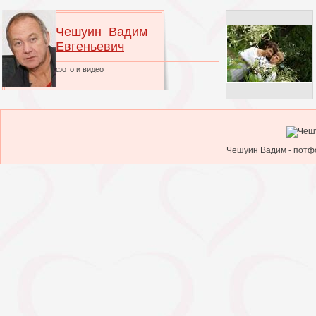
Чешуин Вадим
Евгеньевич
фото и видео
Чешуин Вадим - потфо