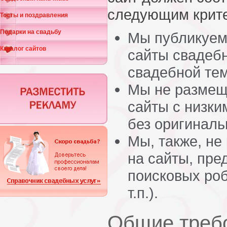
следующим крит
Тосты и поздравления
Подарки на свадьбу
Мы публикуем 
Каталог сайтов
сайты свадебн
свадебной тем
Мы не размещ
сайты с низки
без оригиналь
Мы, также, н
на сайты, пре
поисковых роб
т.п.).
Общие треб