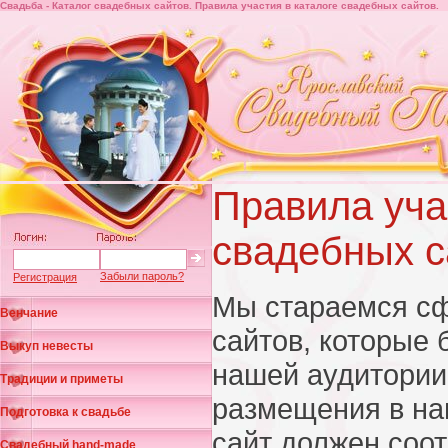
Свадьба - Каталог свадебных сайтов. Правила участия в каталоге свадебных сайтов.
Правила уча
свадебных с
Забыли пароль?
Регистрация
Мы стараемся сф
Венчание
сайтов, которые 
Выкуп невесты
нашей аудитории
Традиции и приметы
размещения в на
Подготовка к свадьбе
сайт должен соот
Свадебный hand-made