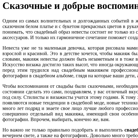
Сказочные и добрые воспомин
Одним из самых волнительных и долгожданных событий в жиз
сказочном белом платье и с букетом прекрасных цветов в рук
понимать, что свадебный образ невесты состоит не только из 
аксессуаров. И только их гармоничное сочетание поможет созда
Невеста уже не та маленькая девочка, которая рисовала мам
взрослой и красивой. Это в детстве хочется, чтобы макияж б
словами, макияж невесты должен быть незаметным и в тоже вре
Искусство визажа достигло таких высот, что иногда окружающие
перед этим трудился над свадебным макияжем профессиона
фотографии в свадебном альбоме, глядя на которые ваши дети, 
Чтобы воспоминания от свадьбы были сказочными, необходимо
состоянии сделать это сами, поздравляем, у вас отличный вку
под силу. Стилисты и визажисты учатся этому годами. К тому
появляются новые тенденции в свадебной моде, новые техники
много лет подряд и знаете свое лицо лучше любого профессио
совершенно отдельный вид макияжа, имеющий свои особенно
фотографии. Впрочем, выбирать, конечно же, вам.
Но важно не только правильно подобрать и выполнить
сваде
вечернем свете, а также на фотографиях. Довольно много треб