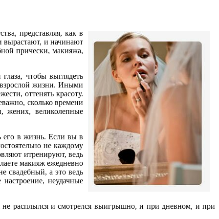
ва, представляя, как в
и вырастают, и начинают
бной прически, макияжа,
 глаза, чтобы выглядеть
о взрослой жизни. Иными
ести, оттенять красоту.
неважно, сколько времени
и, жених, великолепные
 его в жизнь. Если вы в
остоятельно не каждому
овляют итренируют, ведь
елаете макияж ежедневно
е свадебный, а это ведь
 настроение, неудачные
 не расплылся и смотрелся выигрышно, и при дневном, и при