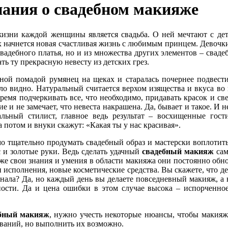
ания о свадебном макияже
ни каждой женщины является свадьба. О ней мечтают с детст
ах начнется новая счастливая жизнь с любимым принцем. Девочк
свадебного платья, но и из множества других элементов – сваде
ть ту прекрасную невесту из детских грез.
иной помадой румянец на щеках и старалась почернее подвести
ыло видно. Натуральный считается верхом изящества и вкуса в
мя подчеркивать все, что необходимо, придавать красок и свеж
 и не замечает, что невеста накрашена. Да, бывает и такое. И 
льный стилист, главное ведь результат – восхищенные гост
а потом и внуки скажут: «Какая ты у нас красивая».
 тщательно продумать свадебный образ и мастерски воплотить
с и золотые руки. Ведь сделать удачный
свадебный макияж
сам
 же свои знания и умения в области макияжа они постоянно обн
 исполнения, новые косметические средства. Вы скажете, что д
нала? Да, но каждый день вы делаете повседневный макияж, а н
сти. Да и цена ошибки в этом случае высока – испорченное
бный макияж
, нужно учесть некоторые нюансы, чтобы макияж
ований, но выполнить их возможно.