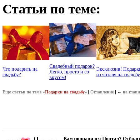
Статьи по теме:
Свадебный подарок?
Что подарить на
Эксклюзив! Подарк
Легко, просто и со
свадьбу?
из янтаря на свадьбу
вкусом!
Еще статьи по теме «
Подарки на свадьбу
»
|
Оглавление
|
←
на глав
Вам понравился Портал? Отблагодар